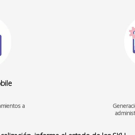
bile
vamientos a
Generaci
adminis